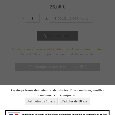
26,00 €
-
+
X
1 bouteille de 0,75 L
Les demi-bouteilles ne sont livrables qu'en France métropolitaine.
Délai de 24 heures pour préapration de la commande.
Télécharger la notice technique (FR)
Ce site présente des boissons alcoolisées. Pour continuer, veuillez
confirmer votre majorité :
J'ai moins de 18 ans
J'ai plus de 18 ans